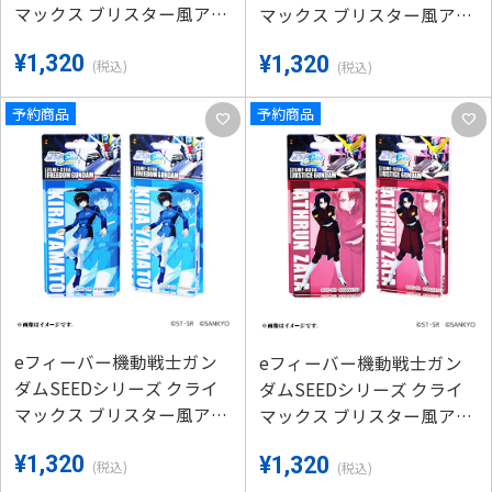
マックス ブリスター風アク
マックス ブリスター風アク
リルキーホルダーB-（ラク
リルキーホルダーB-（アズ
¥1,320
¥1,320
ス）
ラエル）
(税込)
(税込)
予約商品
予約商品
favorite
favorite
eフィーバー機動戦士ガン
eフィーバー機動戦士ガン
ダムSEEDシリーズ クライ
ダムSEEDシリーズ クライ
マックス ブリスター風アク
マックス ブリスター風アク
リルキーホルダーC-（キ
リルキーホルダーC-（アス
¥1,320
¥1,320
ラ）
ラン）
(税込)
(税込)