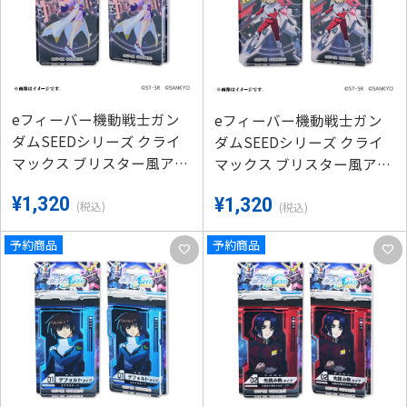
eフィーバー機動戦士ガン
eフィーバー機動戦士ガン
ダムSEEDシリーズ クライ
ダムSEEDシリーズ クライ
マックス ブリスター風アク
マックス ブリスター風アク
リルキーホルダーA-（ラク
リルキーホルダーA-（カガ
¥1,320
¥1,320
ス）
リ）
(税込)
(税込)
予約商品
予約商品
favorite
favorite