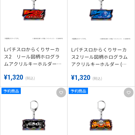
Lパチスロからくりサーカ
Lパチスロからくりサーカ
ス2 リール図柄ホログラ
ス2 リール図柄ホログラム
ムアクリルキーホルダー
アクリルキーホルダー (青7
(赤7図柄)
図柄)
¥1,320
¥1,320
(税込)
(税込)
予約商品
予約商品
favorite
favorite