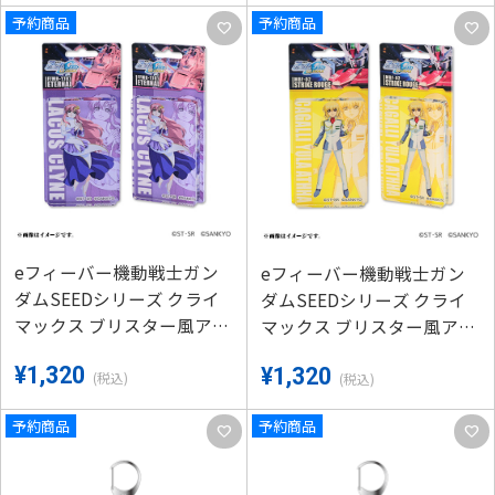
予約商品
予約商品
favorite
favorite
eフィーバー機動戦士ガン
eフィーバー機動戦士ガン
ダムSEEDシリーズ クライ
ダムSEEDシリーズ クライ
マックス ブリスター風アク
マックス ブリスター風アク
リルキーホルダーC-（ラク
リルキーホルダーC-（カガ
¥1,320
¥1,320
ス）
リ）
(税込)
(税込)
予約商品
予約商品
favorite
favorite