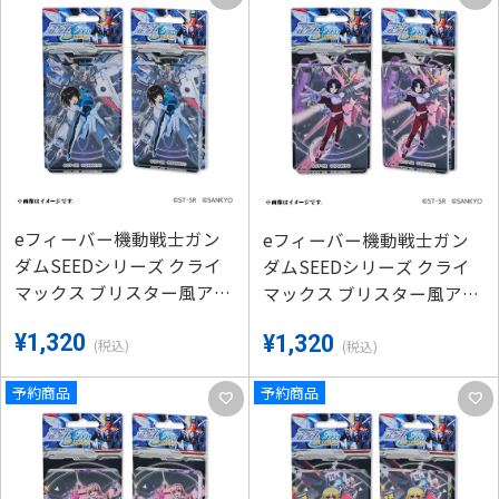
eフィーバー機動戦士ガン
eフィーバー機動戦士ガン
ダムSEEDシリーズ クライ
ダムSEEDシリーズ クライ
マックス ブリスター風アク
マックス ブリスター風アク
リルキーホルダーA-（キ
リルキーホルダーA-（アス
¥1,320
¥1,320
ラ）
ラン）
(税込)
(税込)
予約商品
予約商品
favorite
favorite